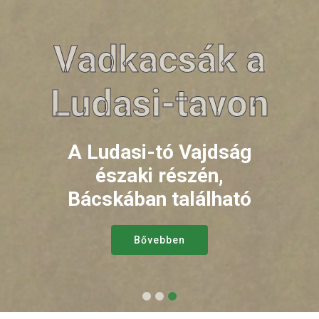
A Ludasi-tó a
Vadkacsák a
Ludasi-tavon
partról
A Ludasi-tó Vajdság
A Ludasi-tó Vajdság
északi részén,
északi részén,
Bácskában található
Bácskában található
Bővebben
Bővebben