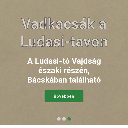
A Ludasi-tó a
Vadkacsák a
Ludasi-tavon
partról
A Ludasi-tó Vajdság
A Ludasi-tó Vajdság
északi részén,
északi részén,
Bácskában található
Bácskában található
Bővebben
Bővebben