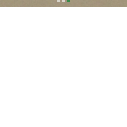
Médiamegjelenés
Pannon RTV: Megkezdődött a
szelektív lehalászás a Palicsi-tó
negyedik szektorában
A képre kattintva elolvashatják a cikket