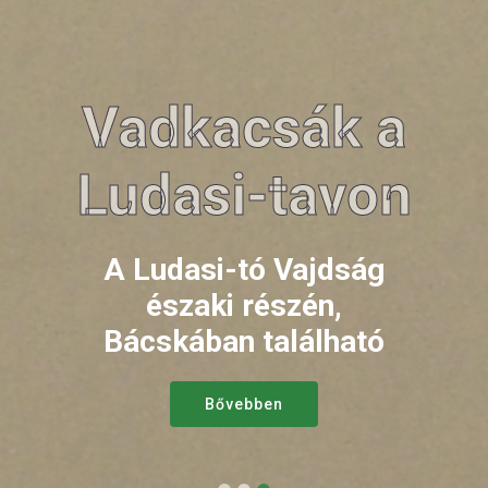
A Ludasi-tó a
Vadkacsák a
Ludasi-tavon
partról
A Ludasi-tó Vajdság
A Ludasi-tó Vajdság
északi részén,
északi részén,
Bácskában található
Bácskában található
Bővebben
Bővebben