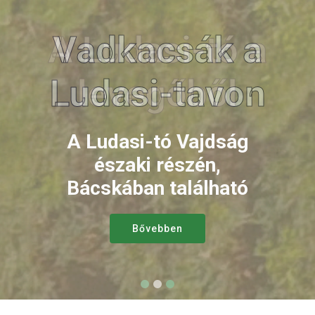
Vadkacsák a
Ludasi-tavon
A Ludasi-tó Vajdság
északi részén,
Bácskában található
Bővebben