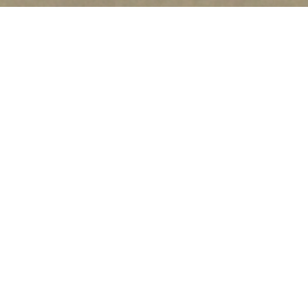
Годишњи програм пословања
Програм пословања
предузећа за 2017. годину
Програм пословања предузећа за 2017. годину